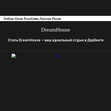
Дербент
,
Отели
,
Республика Дагестан
,
Россия
DreamHouse
Отель DreamHouse — ваш идеальный отдых в Дербенте