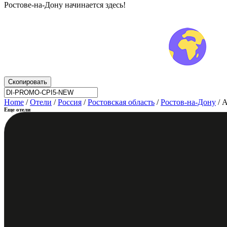
Ростове-на-Дону начинается здесь!
Скопировать
Home
/
Отели
/
Россия
/
Ростовская область
/
Ростов-на-Дону
/ 
Еще отели