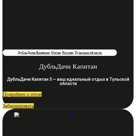
ДубльДачи Капитан
,
Отели
,
Россия
,
Тульская область
ДубльДачи Капитан
ДубльДачи Капитан 5 — ваш идеальный отдых в Тульской
области
Подробнее о отеле
Забронировать