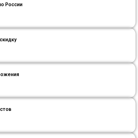
по России
 скидку
ложения
истов