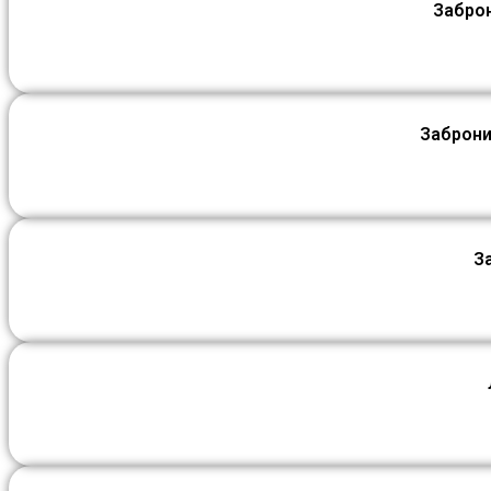
Заброн
Заброни
З