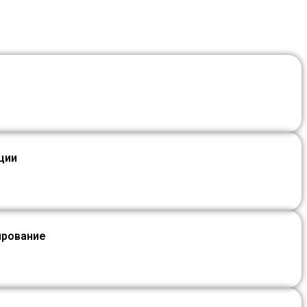
ции
ирование