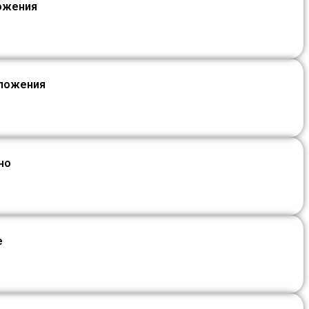
ложения
дложения
но
е